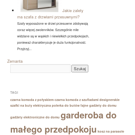
Jakie zalety
ma szafa z drzwiami przesuwnymi?
Szafy wyposażone w drzwi przesuwne zdobywają
coraz więcej zwolenników. Szczególnie mile
widziane są w wąskich i niewielkich przedpokojach,
ponieważ charakteryzuje je duża funkcjonalność.
Przyjrzyj...
Zemanta
TAGI
czarna komoda z połyskiem
czarna komoda z szufladami
designerskie
szafki na buty
elektryczna polerka do butów
fajne gadżety do domu
garderoba do
gadżety elektroniczne do domu
małego przedpokoju
kosz na parasole