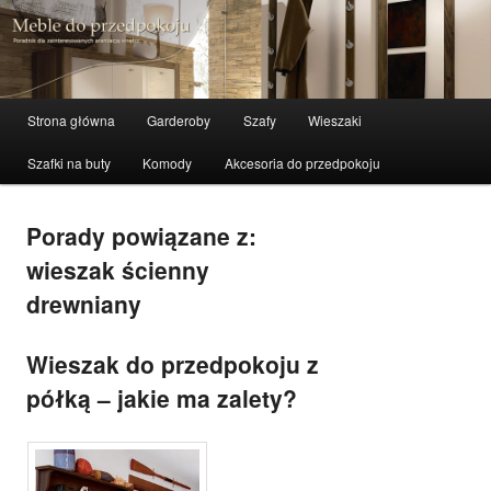
Aranżacja przedpokoju, przedpokoje meble
Szuka
Meble do przedpokoju –
Menu główne
Strona główna
Garderoby
Szafy
Wieszaki
Przeskocz do tekstu
Przeskocz do widgetów
mebex.com.pl
Szafki na buty
Komody
Akcesoria do przedpokoju
Porady powiązane z:
wieszak ścienny
drewniany
Wieszak do przedpokoju z
półką – jakie ma zalety?