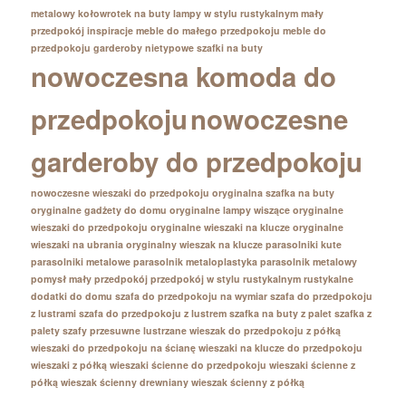
metalowy
kołowrotek na buty
lampy w stylu rustykalnym
mały
przedpokój inspiracje
meble do małego przedpokoju
meble do
przedpokoju garderoby
nietypowe szafki na buty
nowoczesna komoda do
przedpokoju
nowoczesne
garderoby do przedpokoju
nowoczesne wieszaki do przedpokoju
oryginalna szafka na buty
oryginalne gadżety do domu
oryginalne lampy wiszące
oryginalne
wieszaki do przedpokoju
oryginalne wieszaki na klucze
oryginalne
wieszaki na ubrania
oryginalny wieszak na klucze
parasolniki kute
parasolniki metalowe
parasolnik metaloplastyka
parasolnik metalowy
pomysł mały przedpokój
przedpokój w stylu rustykalnym
rustykalne
dodatki do domu
szafa do przedpokoju na wymiar
szafa do przedpokoju
z lustrami
szafa do przedpokoju z lustrem
szafka na buty z palet
szafka z
palety
szafy przesuwne lustrzane
wieszak do przedpokoju z półką
wieszaki do przedpokoju na ścianę
wieszaki na klucze do przedpokoju
wieszaki z półką
wieszaki ścienne do przedpokoju
wieszaki ścienne z
półką
wieszak ścienny drewniany
wieszak ścienny z półką